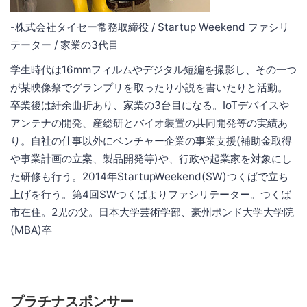
-株式会社タイセー常務取締役 / Startup Weekend ファシリ
テーター / 家業の3代目
学生時代は16mmフィルムやデジタル短編を撮影し、その一つ
が某映像祭でグランプリを取ったり小説を書いたりと活動。
卒業後は紆余曲折あり、家業の3台目になる。IoTデバイスや
アンテナの開発、産総研とバイオ装置の共同開発等の実績あ
り。自社の仕事以外にベンチャー企業の事業支援(補助金取得
や事業計画の立案、製品開発等)や、行政や起業家を対象にし
た研修も行う。2014年StartupWeekend(SW)つくばで立ち
上げを行う。第4回SWつくばよりファシリテーター。つくば
市在住。2児の父。日本大学芸術学部、豪州ボンド大学大学院
(MBA)卒
プラチナスポンサー