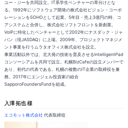
ユー・ジーを共同設立。IT系学生ベンチャーの草分けとな
る。1992年にソフトウェア開発の株式会社ビジョン・コーポ
レーションをSOHOとして起業。5年目・売上3億円の時、コ
アシステムと合併し、株式会社ソフトフロントを新創業。
VoIPに特化したベンチャーとして2002年にナスダック・ジャ
パン（現JASDAQ）に上場。2009年、プロジェクトマネジメ
ント事業を行うムラタオフィス株式会社を設立。
事業活動以外では、北大発の技術を普及させるIntelligentPad
コンソーシアムを共同で設立。札幌BizCafeの設立メンバーで
あり、初代の代表である。札幌の複数のIT企業の取締役を兼
務。2017年にエンジェル投資家の組合
SapporoFoundersFundを組成。
入澤 拓也 様
エコモット株式会社
代表取締役